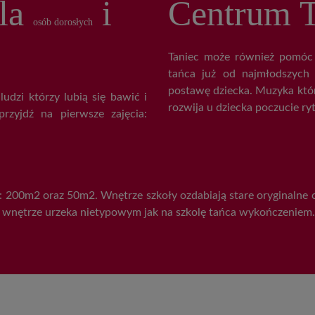
dla
i
Centrum T
osób dorosłych
Taniec może również pomóc
tańca już od najmłodszych
postawę dziecka. Muzyka któ
udzi którzy lubią się bawić i
rozwija u dziecka poczucie ry
przyjdź na pierwsze zajęcia:
 200m2 oraz 50m2. Wnętrze szkoły ozdabiają stare oryginalne 
e wnętrze urzeka nietypowym jak na szkolę tańca wykończeniem.