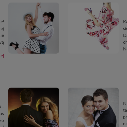
e!
K
ej
si
ie
D
wą
c
N
ej
N
ś -
t
as
p
ko
n