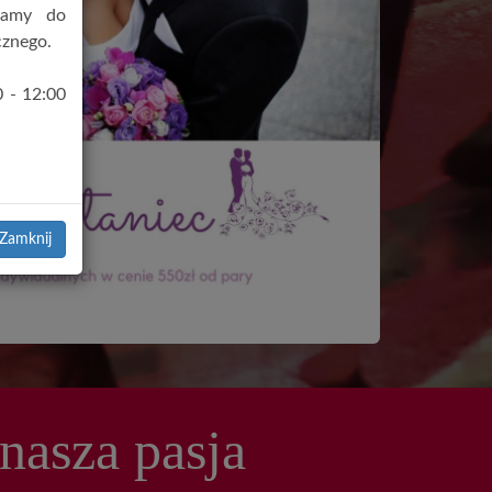
zamy do
cznego.
0 - 12:00
Zamknij
nasza pasja