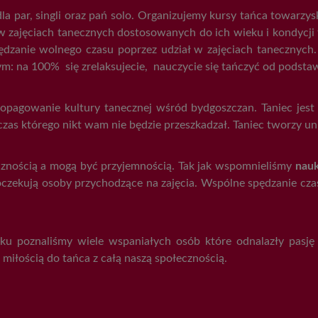
a par, singli oraz pań solo. Organizujemy kursy tańca towarzys
 zajęciach tanecznych dostosowanych do ich wieku i kondycji 
zanie wolnego czasu poprzez udział w zajęciach tanecznych. 
m: na 100% się zrelaksujecie, nauczycie się tańczyć od podstaw
pagowanie kultury tanecznej wśród bydgoszczan. Taniec jest j
as którego nikt wam nie będzie przeszkadzał. Taniec tworzy un
znością a mogą być przyjemnością. Tak jak wspomnieliśmy
nauk
oczekują osoby przychodzące na zajęcia. Wspólne spędzanie cz
nku poznaliśmy wiele wspaniałych osób które odnalazły pasję
ą miłością do tańca z całą naszą społecznością.