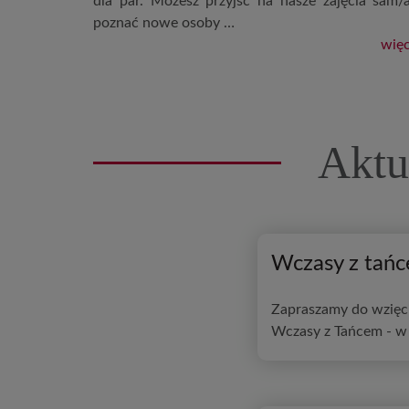
dla par. Możesz przyjść na nasze zajęcia sam/a
poznać nowe osoby …
więc
Aktu
Wczasy z tań
Zapraszamy do wzięc
Wczasy z Tańcem - w 