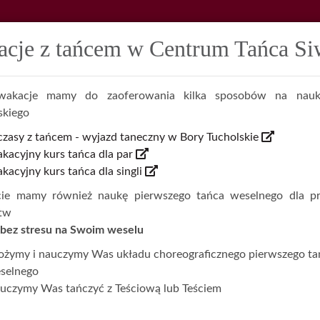
cje z tańcem w Centrum Tańca S
O NAS
ZAJĘCIA TANECZNE
akacje mamy do zaoferowania kilka sposobów na nauk
Pierwszy taniec.
skiego
zasy z tańcem - wyjazd taneczny w Bory Tucholskie
kacyjny kurs tańca dla par
kacyjny kurs tańca dla singli
achęcamy do nauki
ie mamy również naukę pierwszego tańca weselnego dla pr
tw
ywidualnych.
 bez stresu na Swoim weselu
ożymy i nauczymy Was układu choreograficznego pierwszego ta
selnego
uczymy Was tańczyć z Teściową lub Teściem