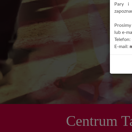
Pary i
zapoznan
Prosimy 
lub e-mai
Telefon:
E-mail:
Centrum Ta