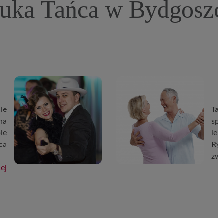
uka Tańca w Bydgosz
ie
T
na
s
ie
l
ca
R
z
ej